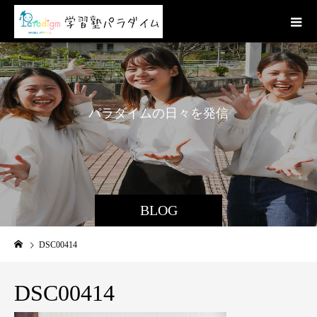
パ
ラ
ダ
イ
ム
の
日
々
を
発
信
BLOG
DSC00414
DSC00414