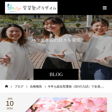
パ
ラ
ダ
イ
ム
の
日
々
を
発
信
BLOG
ブログ
合格報告
今年も総合型選抜（旧AO入試）で全員合格しました！
JAN
10
2024